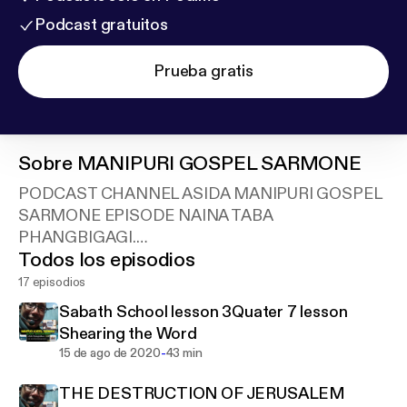
Podcast gratuitos
Prueba gratis
Sobre
MANIPURI GOSPEL SARMONE
PODCAST CHANNEL ASIDA MANIPURI GOSPEL
SARMONE EPISODE NAINA TABA
PHANGBIGAGI.
Todos los episodios
Support this podcast:
https://anchor.fm/blessingten
th.in/support
17 episodios
Sabath School lesson 3Quater 7 lesson
Shearing the Word
-
15 de ago de 2020
43 min
THE DESTRUCTION OF JERUSALEM