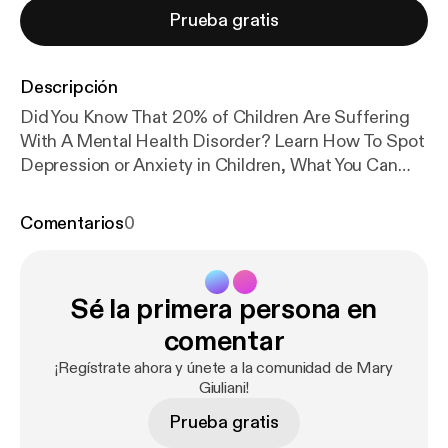
Prueba gratis
Descripción
Did You Know That 20% of Children Are Suffering
With A Mental Health Disorder? Learn How To Spot
Depression or Anxiety in Children, What You Can
Do, And How To Help With My Interview With Dr.
Lorry Leigh Belhumeur, Licensed Psychologist &
Comentarios
0
CEO Of Western Youth Services.
Sé la primera persona en
comentar
¡Regístrate ahora y únete a la comunidad de Mary
Giuliani!
Prueba gratis