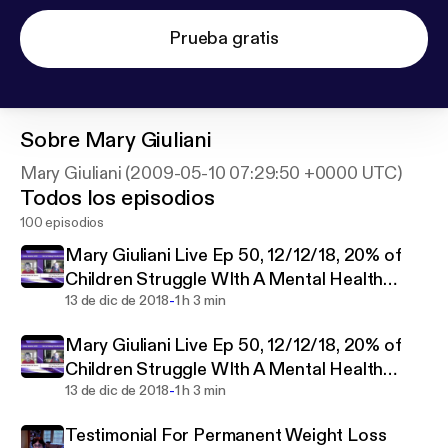
Prueba gratis
Sobre
Mary Giuliani
Mary Giuliani (2009-05-10 07:29:50 +0000 UTC)
Todos los episodios
100 episodios
Mary Giuliani Live Ep 50, 12/12/18, 20% of
Children Struggle WIth A Mental Health
-
Disorder?
13 de dic de 2018
1 h 3 min
Mary Giuliani Live Ep 50, 12/12/18, 20% of
Children Struggle WIth A Mental Health
-
Disorder?
13 de dic de 2018
1 h 3 min
Testimonial For Permanent Weight Loss