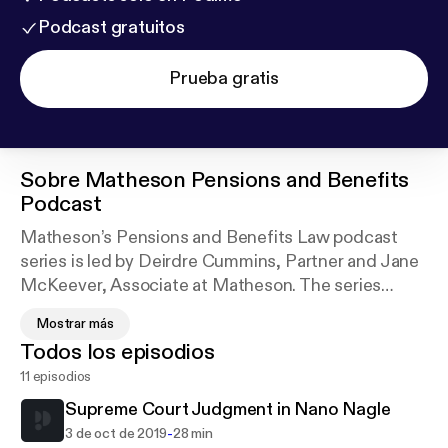
Podcast gratuitos
Prueba gratis
Sobre
Matheson Pensions and Benefits
Podcast
Matheson’s Pensions and Benefits Law podcast
series is led by Deirdre Cummins, Partner and Jane
McKeever, Associate at Matheson. The series
discusses the latest developments in Irish pensions
Mostrar más
and benefits law. The podcasts are a key resource in
Todos los episodios
keeping up to date on developments in the area for
11 episodios
pension scheme trustees, employers, HR
practitioners, pensions and benefits professionals.
Supreme Court Judgment in Nano Nagle
-
3 de oct de 2019
28 min