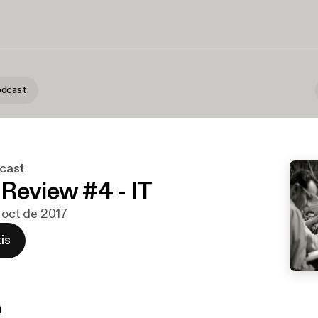
dcast
cast
Review #4 - IT
e oct de 2017
is
n