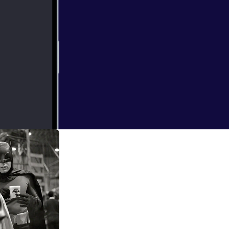
's right, everyone
rstanding,
n's