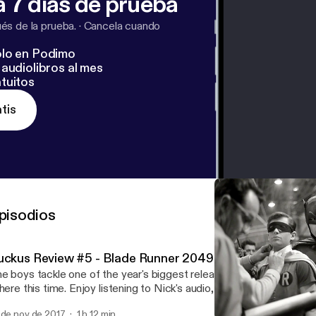
 7 días de prueba
s de la prueba.
·
Cancela cuando
lo en Podimo
audiolibros al mes
tuitos
tis
pisodios
uckus Review #5 - Blade Runner 2049
e boys tackle one of the year's biggest releases in full force! That
 here this time. Enjoy listening to Nick's audio, Bruno's lack of unde
yden's well thought out and very well executed critiques, and Joh
 de nov de 2017
1 h 12 min