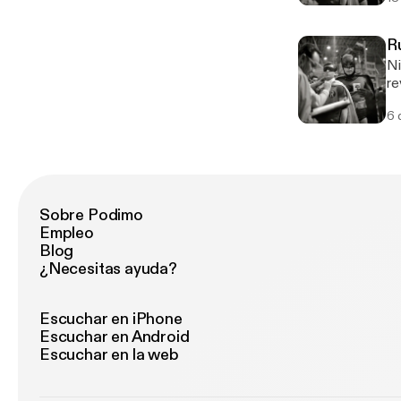
mispronun
ha
m
R
Ni
re
6 
Sobre Podimo
Empleo
Blog
¿Necesitas ayuda?
Escuchar en iPhone
Escuchar en Android
Escuchar en la web