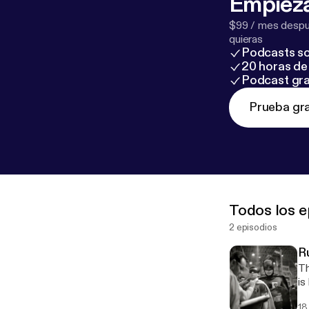
Empieza
$99 / mes despué
quieras
Podcasts so
20 horas de 
Podcast gra
Prueba gra
Todos los e
2 episodios
R
Th
is
Ha
18