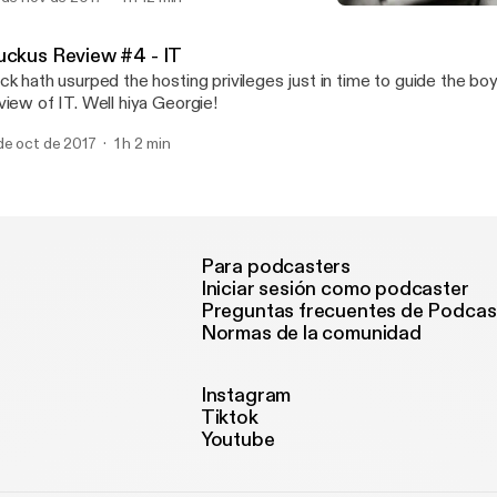
ciations. Want to submit suggestions, ask questions, send love letters,
Ruckus Review #4 - IT
te on content, forward spam emails? You can do all that by emaili
Maximum Podcast
aximumpodcast@gmail.com
uckus Review #4 - IT
ck hath usurped the hosting privileges just in time to guide the bo
view of IT. Well hiya Georgie!
de oct de 2017
1 h 2 min
Para podcasters
Iniciar sesión como podcaster
Preguntas frecuentes de Podcas
Normas de la comunidad
Instagram
Tiktok
Youtube