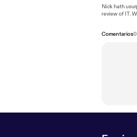
Nick hath usur
review of IT. W
Comentarios
0