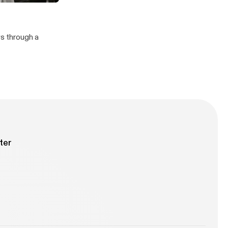
ng
ys through a
ter