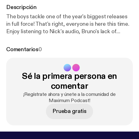
Descripción
The boys tackle one of the year's biggest releases
in full force! That's right, everyone is here this time.
Enjoy listening to Nick's audio, Bruno's lack of
understanding, Hayden's well thought out and very
well executed critiques, and John's
Comentarios
0
mispronunciations. Want to submit suggestions, ask
questions, send love letters, hate on content,
forward spam emails? You can do all that by emailing
Sé la primera persona en
maximumpodcast@gmail.com
comentar
¡Regístrate ahora y únete a la comunidad de
Maximum Podcast!
Prueba gratis