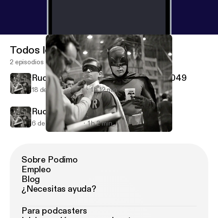
Todos los episodios
2 episodios
Ruckus Review #5 - Blade Runner 2049
18 de nov de 2017
1 h 12 min
Ruckus Review #4 - IT
6 de oct de 2017
1 h 2 min
Ruckus Review #5 - Blade Runner 2049
Maximum Podcast
Sobre Podimo
Empleo
Blog
¿Necesitas ayuda?
Para podcasters