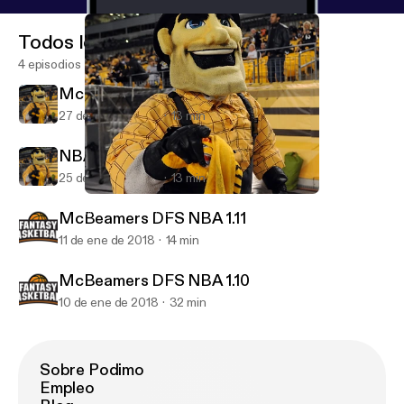
Todos los episodios
4 episodios
McBeamers NBA DFS 1.27
27 de ene de 2018
13 min
NBA DFS projections 1.25
25 de ene de 2018
13 min
McBeamers NBA DFS 1.27
McBeamers DFS
McBeamers DFS NBA 1.11
11 de ene de 2018
14 min
McBeamers DFS NBA 1.10
10 de ene de 2018
32 min
Sobre Podimo
Empleo