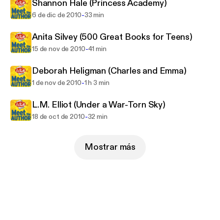
writers. For more interviews with young adult
Shannon Hale (Princess Academy)
authors, visit us at www.AdLit.org, a national
-
6 de dic de 2010
33 min
education service of public television station WETA.
Anita Silvey (500 Great Books for Teens)
Funding is provided by grants from Carnegie
Corporation of New York and the Ann B. and
-
15 de nov de 2010
41 min
Thomas L. Friedman Family Foundation.
Deborah Heligman (Charles and Emma)
-
1 de nov de 2010
1 h 3 min
L.M. Elliot (Under a War-Torn Sky)
-
18 de oct de 2010
32 min
Mostrar más