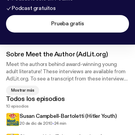
Podcast gratuitos
Prueba gratis
Sobre
Meet the Author (AdLit.org)
Meet the authors behind award-winning young
adult literature! These interviews are available from
AdLit.org. To see a transcript from these interviews,
to find out more about each author, or to watch the
Mostrar más
full interview, see AdLit' Books & Authors section.
Todos los episodios
10 episodios
AdLit.org is a national multimedia project offering
Susan Campbell-Bartoletti (Hitler Youth)
information and resources to the parents and
-
20 de dic de 2010
24 min
educators of struggling adolescent readers and