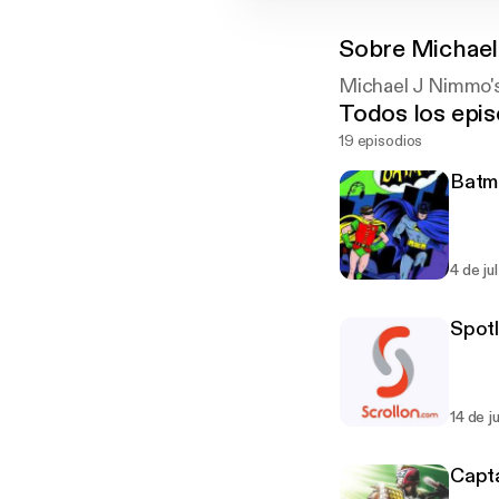
Sobre
Michael
Michael J Nimmo'
Todos los epis
19 episodios
Batm
4 de ju
Spotl
14 de j