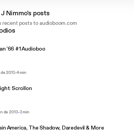
 J Nimmo's posts
s recent posts to audioboom.com
odios
an '66 #1 Audioboo
-
l de 2013
4 min
ight: Scrollon
-
un de 2013
3 min
Captain America, The Shadow, Daredevil & More