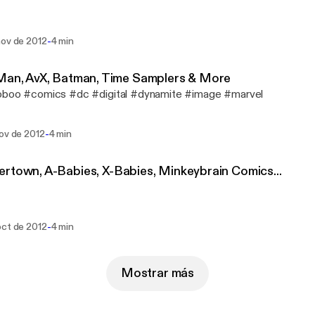
-
nov de 2012
4 min
Iron Man, AvX, Batman, Time Samplers & More
oboo #comics #dc #digital #dynamite #image #marvel
-
nov de 2012
4 min
rtown, A-Babies, X-Babies, Minkeybrain Comics...
-
oct de 2012
4 min
Mostrar más