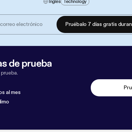
Inglés
Technology
Pruébalo 7 días gratis dura
as de prueba
 prueba.
Pru
os al mes
dimo