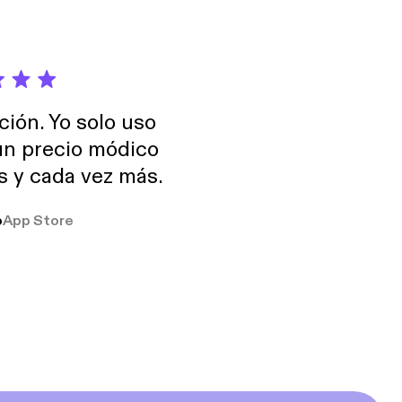
ción. Yo solo uso
 un precio módico
os y cada vez más.
o
App Store