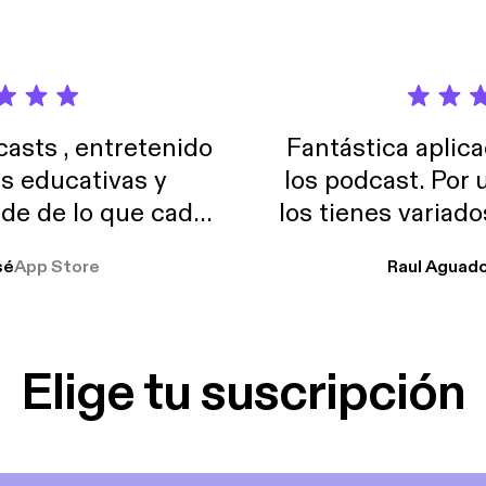
sts , entretenido
Fantástica aplica
as educativas y
los podcast. Por
de de lo que cada
los tienes variad
o suelo usar en el
sé
App Store
Raul Aguad
stoy muchas horas
lar el ruido de al
es y a disfrutar ..!!
Elige tu suscripción