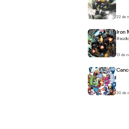
22 de 
#audi
13 de 
Cance
30 de 