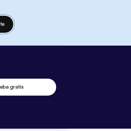
nte
eba gratis