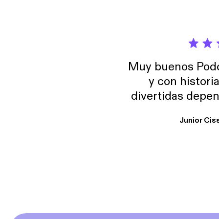
Muy buenos Podca
y con histori
divertidas depen
uno busque. Yo l
Junior Cis
trabajo ya que e
y necesito cance
rededor , Auricular