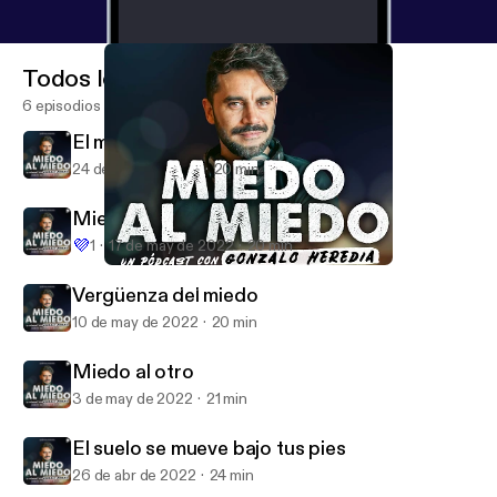
Todos los episodios
6 episodios
El miedo escondido
24 de may de 2022
20 min
Miedo onírico
💜
1
17 de may de 2022
20 min
El suelo se mueve bajo tus pies
Miedo al miedo
Vergüenza del miedo
10 de may de 2022
20 min
Miedo al otro
3 de may de 2022
21 min
El suelo se mueve bajo tus pies
26 de abr de 2022
24 min