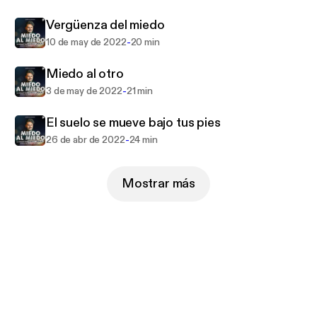
detallado. Desde temores ancestrales hasta
Vergüenza del miedo
ansiedades modernas, este programa ofrece una
mirada reveladora a la psicología, la cultura y la
-
10 de may de 2022
20 min
sociedad, invitándote a cuestionar y comprender
Miedo al otro
tus propios miedos. Prepárate para una experiencia
-
3 de may de 2022
21 min
auditiva que te hará reflexionar y, quizás, enfrentar
lo que más temes.
El suelo se mueve bajo tus pies
-
26 de abr de 2022
24 min
Mostrar más