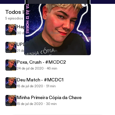
Todos los episodios
5 episodios
Happy "Busnei" to you - #MCDC4
30 de ago de 2020
25 min
UPDATE - #MCDC3
21 de ago de 2020
11 min
Poxa, Crush - #MCDC2
Minha Cópia Da Chave
Poxa, Crush - #MCDC2
24 de jul de 2020
46 min
Deu Match - #MCDC1
18 de jul de 2020
51 min
Minha Primeira Cópia da Chave
15 de jul de 2020
30 min