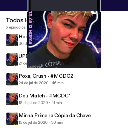
Todos los episodios
5 episodios
Happy "Busnei" to you - #MCDC4
30 de ago de 2020
25 min
UPDATE - #MCDC3
21 de ago de 2020
11 min
Deu Match - #MCDC1
Minha Cópia Da Chave
Poxa, Crush - #MCDC2
24 de jul de 2020
46 min
Deu Match - #MCDC1
18 de jul de 2020
51 min
Minha Primeira Cópia da Chave
15 de jul de 2020
30 min