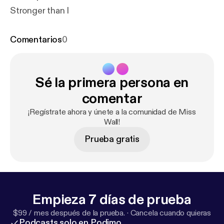
Stronger than I
Comentarios
0
Sé la primera persona en
comentar
¡Regístrate ahora y únete a la comunidad de Miss
Wall!
Prueba gratis
Empieza 7 días de prueba
$99 / mes después de la prueba.
·
Cancela cuando quieras
Podcasts solo en Podimo