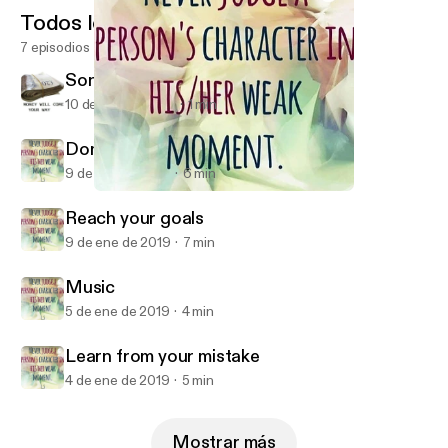
Todos los episodios
7 episodios
Song by Me
10 de ene de 2019
1 min
Domestic Violence
9 de ene de 2019
6 min
Domestic Violence
Miss Wall
Reach your goals
9 de ene de 2019
7 min
Music
5 de ene de 2019
4 min
Learn from your mistake
4 de ene de 2019
5 min
Mostrar más