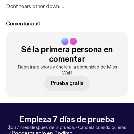
Dont tears other down....
Comentarios
0
Sé la primera persona en
comentar
¡Regístrate ahora y únete a la comunidad de Miss
Wall!
Prueba gratis
Empieza 7 días de prueba
$99 / mes después de la prueba.
·
Cancela cuando quieras
Podcasts solo en Podimo