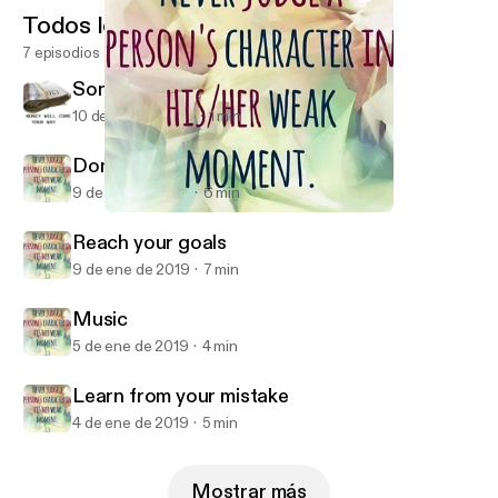
Todos los episodios
7 episodios
Song by Me
10 de ene de 2019
1 min
Domestic Violence
9 de ene de 2019
6 min
Learn from your mistake
Miss Wall
Reach your goals
9 de ene de 2019
7 min
Music
5 de ene de 2019
4 min
Learn from your mistake
4 de ene de 2019
5 min
Mostrar más