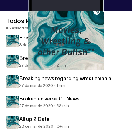
Todos los episodios
43 episodios
Firefun maina & movie news
8 de abr de 2020
45 min
Breaking news on raw tag team title
27 de mar de 2020
2 min
Broken universe Of News
Movies, Wrestling & other Bullsh**
Breaking news regarding wrestlemania
27 de mar de 2020
1 min
Broken universe Of News
27 de mar de 2020
38 min
All up 2 Date
23 de mar de 2020
34 min