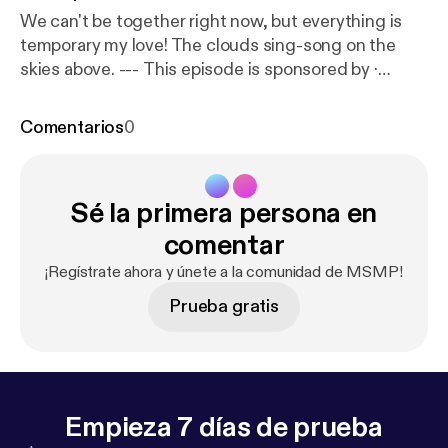
We can't be together right now, but everything is
temporary my love! The clouds sing-song on the
skies above. --- This episode is sponsored by ·
Anchor: The easiest way to make a podcast.
https://
anchor.fm/app
[
https://anchor.fm/app
]
Comentarios
0
Sé la primera persona en
comentar
¡Regístrate ahora y únete a la comunidad de MSMP!
Prueba gratis
Empieza 7 días de prueba