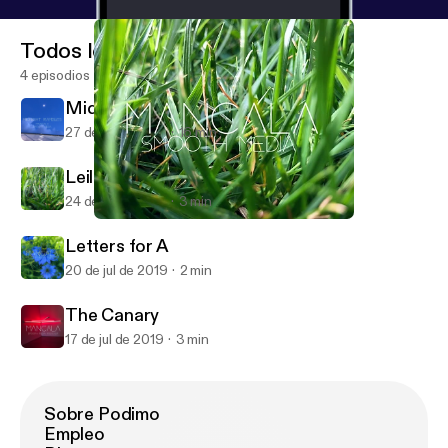
Todos los episodios
4 episodios
Midnight Rambles: Opinions pt. 1
27 de jul de 2019
16 min
Leila
24 de jul de 2019
3 min
Leila
MSMP
Letters for A
20 de jul de 2019
2 min
The Canary
17 de jul de 2019
3 min
Sobre Podimo
Empleo