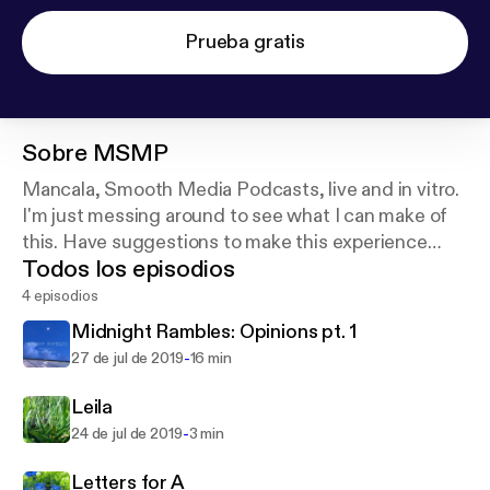
Prueba gratis
Sobre
MSMP
Mancala, Smooth Media Podcasts, live and in vitro.
I'm just messing around to see what I can make of
this. Have suggestions to make this experience
Todos los episodios
better? Tweet me @MancalaSM
4 episodios
Midnight Rambles: Opinions pt. 1
-
27 de jul de 2019
16 min
Leila
-
24 de jul de 2019
3 min
Letters for A