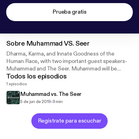
Prueba gratis
Sobre
Muhammad VS. Seer
Dharma, Karma, and Innate Goodness of the
Human Race, with two important guest speakers-
Muhammad and The Seer. Muhammad will be
Todos los episodios
discussing the Koran and The Seer will discuss The
Ramayana.
1 episodios
Muhammad vs. The Seer
-
5 de jun de 2019
9 min
Regístrate para escuchar