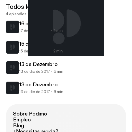
Todos los episodios
4 episodios
16 de Dezembro
17 de dic de 2017
4 min
15 de Dezembro
15 de dic de 2017
2 min
13 de Dezembro
Mundo Proxpeero
13 de Dezembro
13 de dic de 2017
6 min
13 de Dezembro
13 de dic de 2017
6 min
Sobre Podimo
Empleo
Blog
¿Necesitas ayuda?