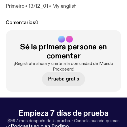
Primeiro • 13/12_01 • My english
Comentarios
0
Sé la primera persona en
comentar
¡Regístrate ahora y únete a la comunidad de Mundo
Proxpeero!
Prueba gratis
Empieza 7 días de prueba
$99 / mes después de la prueba.
·
Cancela cuando quieras
Podcasts solo en Podimo