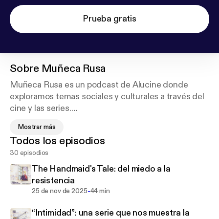
Prueba gratis
Sobre
Muñeca Rusa
Muñeca Rusa es un podcast de Alucine donde
exploramos temas sociales y culturales a través del
cine y las series.
¡De la ficción a la realidad!
Mostrar más
Todos los episodios
📰 Síguenos en nuestra Newsletter:
https://muneca
30 episodios
rusa.substack.com
🎈 Página:
http://alucine.co/
The Handmaid's Tale: del miedo a la
🩵 Instagram: alucine_co
resistencia
-
25 de nov de 2025
44 min
Suscríbete:
“Intimidad”: una serie que nos muestra la
Substack:
https://substack.com/@munecarusa