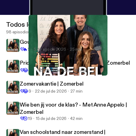
Todos los episodios
98 episodios
Gouden weken | Zomerbel
💜
🔥
5
5 de ago de 2026
25 min
Pride in de klas - Met Jayden Lans | Zomerbel
💜
😂
103
29 de jul de 2026
45 min
Armoede in de klas
Na de bel
Zomervakantie | Zomerbel
💜
😂
9
22 de jul de 2026
27 min
Wie ben jij voor de klas? - Met Anne Appelo |
Zomerbel
💜
😢
19
15 de jul de 2026
42 min
Van schoolstand naar zomerstand |