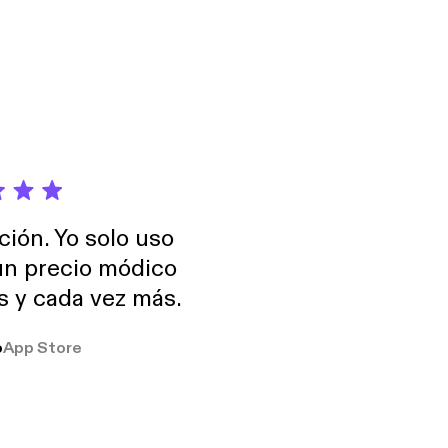
ción. Yo solo uso
 un precio módico
os y cada vez más.
o
App Store