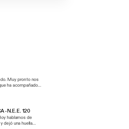
ferente:
 emoción de contar.
o nos
ra que ha acompañado a
rte
-N.E.E. 120
y dejó una huella