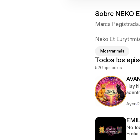
Sobre
NEKO E
Marca Registrada.
Neko Et Eurythmia –
Mostrar más
Descubre un espac
Todos los epis
526 episodios
Un podcast cultural
AVAN
Más información 
Hay his
adentr
generaciones enteras. Pero
-
Ayer
2
profund
adelanto… ️ Próximamente en plataformas digitales Si te
cultur
EMIL
No toda
Emilia