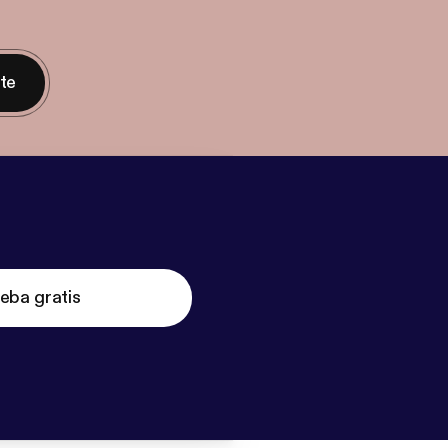
nte
eba gratis