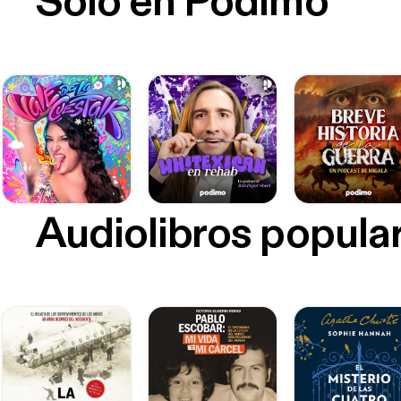
Sólo en Podimo
Audiolibros popula