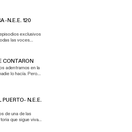
-N.E.E. 120
episodios exclusivos
todas las voces
borrar. No fue
 TE CONTARON
ble en
 lo hacía. Pero
x.com/rf/177361077]
e
escubre antes que
 PUERTO- N.E.E.
entes en
toria que sigue viva