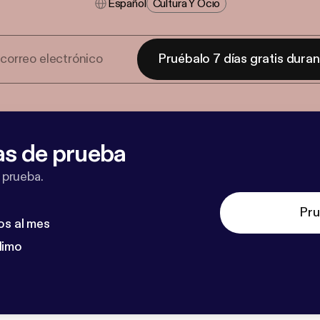
Español
Cultura Y Ocio
Pruébalo 7 días gratis dura
as de prueba
 prueba.
Pru
os al mes
dimo