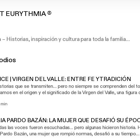
T EURYTHMIA ®
 Historias, inspiración y cultura para toda la familia
io donde cada día de la semana te sorprende con algo di
odios
 y familiar donde conviven la historia, la creatividad y la
CE | VIRGEN DEL VALLE: ENTRE FE Y TRADICIÓN
en 👉
https://nekoeteurythmia.com/
torias que se transmiten… pero no siempre se comprenden del todo. Muy pront
amos en el origen y el significado de la Virgen del Valle, una figu
 este no es el relato habitual. Vamos a descubrir: — Su historia más
 min
a — La devoción que la rodea — Y el legado que sigue vivo hoy Esto es solo un
 interesan las historias que conectan
a, tradición y emoción… prepárate, porque este episodio viene fue
IA PARDO BAZÁN: LA MUJER QUE DESAFIÓ SU ÉPOCA 
s las voces fueron escuchadas… pero algunas hicieron historia. Hoy hablamos de
 Pardo Bazán, una mujer que rompió normas, desafió a su tiempo… 