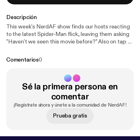
Descripción
This week's NerdAF show finds our hosts reacting
to the latest Spider-Man flick, leaving them asking
"Haven't we seen this movie before?" Also on tap: a
tip of the hat to show host Richard Williams for the
anti-bigotry op-ed piece published in The Colorado
Comentarios
0
Sun, cowritten with former NerdAF producer
Vincent Chandler; plus a fond farewell to
Microsoft's soon-to-be-killed ebook platform; and a
Sé la primera persona en
new segment about what our hosts are currently
nerding out on, which we're calling "If that's what
comentar
you're into." --- This episode is sponsored by ·
¡Regístrate ahora y únete a la comunidad de NerdAF!
Anchor: The easiest way to make a podcast.
https://
Prueba gratis
anchor.fm/app
[
https://anchor.fm/app
]