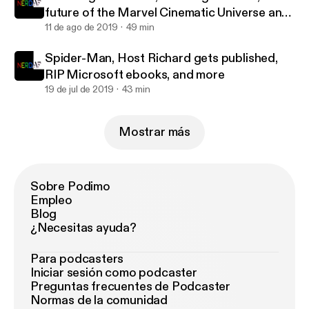
future of the Marvel Cinematic Universe and
more
11 de ago de 2019
49 min
Spider-Man, Host Richard gets published,
RIP Microsoft ebooks, and more
19 de jul de 2019
43 min
Mostrar más
Sobre Podimo
Empleo
Blog
¿Necesitas ayuda?
Para podcasters
Iniciar sesión como podcaster
Preguntas frecuentes de Podcaster
Normas de la comunidad