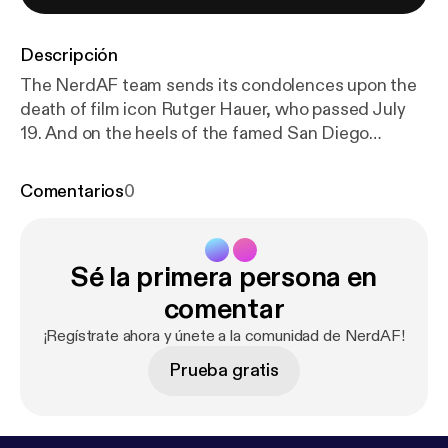
Descripción
The NerdAF team sends its condolences upon the
death of film icon Rutger Hauer, who passed July
19. And on the heels of the famed San Diego
Comicon, our hosts really want it to be rebranded
this year as more like Marvel-con, and they’ll tell you
Comentarios
0
why. We follow up our last chat about Neil Gaiman,
too, as well as what’s next for the Marvel Cinematic
Universe. --- This episode is sponsored by · Anchor:
Sé la primera persona en
The easiest way to make a podcast.
https://anchor.f
m/app
[
https://anchor.fm/app
]
comentar
¡Regístrate ahora y únete a la comunidad de NerdAF!
Prueba gratis