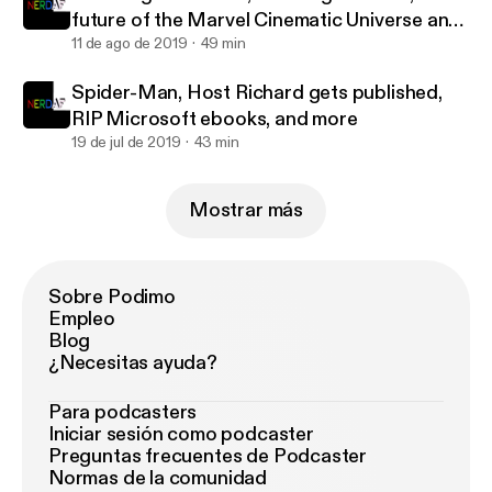
future of the Marvel Cinematic Universe and
more
11 de ago de 2019
49 min
Spider-Man, Host Richard gets published,
RIP Microsoft ebooks, and more
19 de jul de 2019
43 min
Mostrar más
Sobre Podimo
Empleo
Blog
¿Necesitas ayuda?
Para podcasters
Iniciar sesión como podcaster
Preguntas frecuentes de Podcaster
Normas de la comunidad