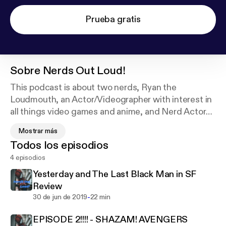
Prueba gratis
Sobre
Nerds Out Loud!
This podcast is about two nerds, Ryan the
Loudmouth, an Actor/Videographer with interest in
all things video games and anime, and Nerd Actor
Charles, an Actor who prides himself on his film and
Mostrar más
video game expertise.
Todos los episodios
Cover art photo provided by Judeus Samson on
4 episodios
Unsplash:
https://unsplash.com/@judeussamson
Yesterday and The Last Black Man in SF
Review
-
30 de jun de 2019
22 min
EPISODE 2!!!! - SHAZAM! AVENGERS