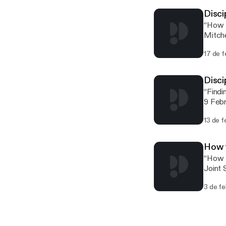
Disc
“How 
Mitche
17 de 
Disci
“Findi
9 Feb
13 de 
How t
“How t
Joint 
3 de f