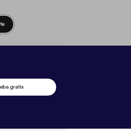
nte
eba gratis