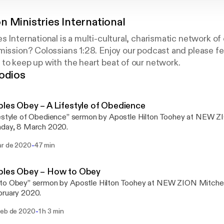
n Ministries International
s International is a multi-cultural, charismatic network o
mission? Colossians 1:28. Enjoy our podcast and please feel
to keep up with the heart beat of our network.
odios
ples Obey – A Lifestyle of Obedience
estyle of Obedience” sermon by Apostle Hilton Toohey at NEW ZI
nday, 8 March 2020.
-
ar de 2020
47 min
ples Obey – How to Obey
o Obey” sermon by Apostle Hilton Toohey at NEW ZION Mitchells
bruary 2020.
-
feb de 2020
1 h 3 min