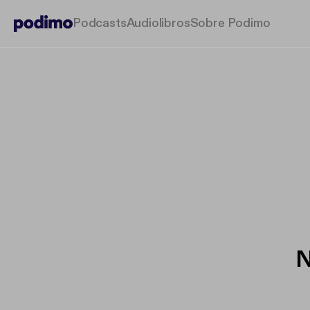
Podcasts
Audiolibros
Sobre Podimo
N