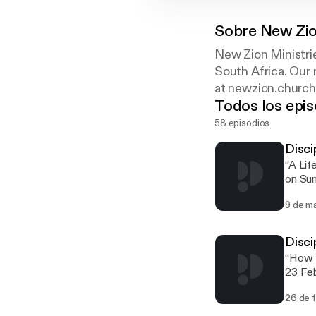
Sobre
New Zio
New Zion Ministrie
South Africa. Our 
at newzion.church 
Todos los epis
58 episodios
Disci
“A Lif
on Su
9 de m
Disci
“How t
23 Fe
26 de 