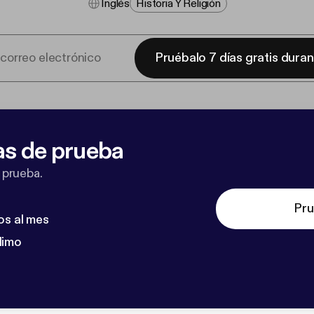
Inglés
Historia Y Religión
Pruébalo 7 días gratis dura
as de prueba
 prueba.
Pru
os al mes
dimo