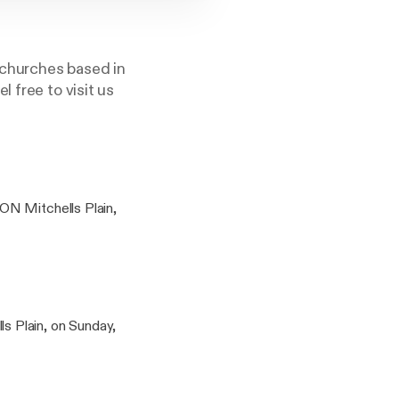
f churches based in
 free to visit us
ON Mitchells Plain,
 Plain, on Sunday,