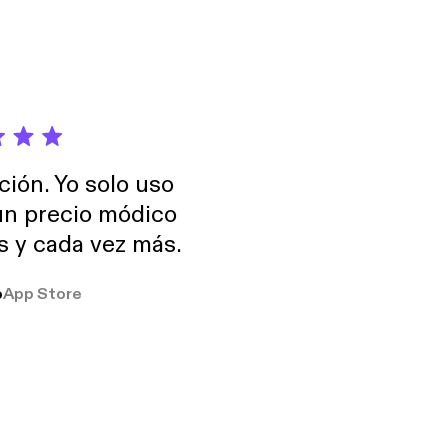
ción. Yo solo uso
 un precio módico
os y cada vez más.
o
App Store