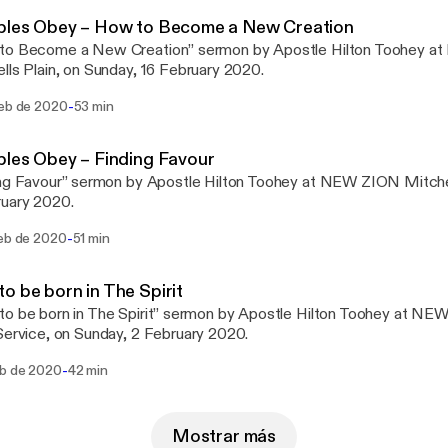
iples Obey – How to Become a New Creation
to Become a New Creation” sermon by Apostle Hilton Toohey 
lls Plain, on Sunday, 16 February 2020.
-
feb de 2020
53 min
ples Obey – Finding Favour
ng Favour” sermon by Apostle Hilton Toohey at NEW ZION Mitchel
ruary 2020.
-
feb de 2020
51 min
o be born in The Spirit
o be born in The Spirit” sermon by Apostle Hilton Toohey at 
Service, on Sunday, 2 February 2020.
-
eb de 2020
42 min
Mostrar más