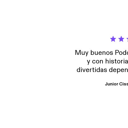
Muy buenos Podca
y con histori
divertidas depen
uno busque. Yo l
Junior Cis
trabajo ya que e
y necesito cance
rededor , Auricular