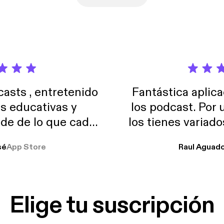
sts , entretenido
Fantástica aplica
as educativas y
los podcast. Por
de de lo que cada
los tienes variad
o suelo usar en el
sé
App Store
Raul Aguad
stoy muchas horas
lar el ruido de al
es y a disfrutar ..!!
Elige tu suscripción