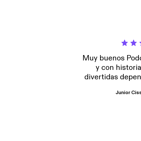
Muy buenos Podca
y con histori
divertidas depen
uno busque. Yo l
Junior Cis
trabajo ya que e
y necesito cance
rededor , Auricular