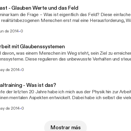
st - Glauben Werte und das Feld
inar kam die Frage – Was ist eigentlich das Feld? Diese einfache 
 realitätsbezogenen Menschen erst mal eine Herausforderung, W
n, von dem was um uns herum geschieht und wie nehmen wir Einflu
-
jun de 2014
0
te dessen, was der Newtonschen Lehre widerspricht. Wie könne
zeitig voneinander wissen und was bedeutet es wenn man von ver
tät spricht. In diesem Live Mitschnitt geht es um diese spannenden
rbeit mit Glaubenssystemen
e aus der Sicht der Physik und des Yoga – Viel Spaß beim hören.
il davon, was einem Menschen im Weg steht, sein Ziel zu erreiche
nssysteme. Diese regulieren das unbewusste Verhalten und steue
immer wieder sich manifestiert. Also die selbsterfüllende Prophezeiung. 
-
may de 2014
0
den Mitschnitt eines Seminars erklärt Markus Röder Aspekte des
und Chaos bei dieser Arbeit durchaus gewollt sind.
ltraining - Was ist das?
fe der letzten 20 Jahre habe ich mich aus der Physik hin zur Arb
inen mentalen Aspekten entwickelt. Dabei habe ich selbst die viel
dessen erfahren, was wir heute Mentaltraining nennen. Der folgende Podcast,
-
may de 2014
0
ommen während einer Veranstaltung in Bergisch-Gladbach, ist e
t zum Thema Mentaltraining, in dem nicht nur mögliche Technike
 Erfahrungen mit diesem Thema erläutert werden.
Mostrar más