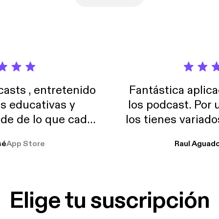
sts , entretenido
Fantástica aplica
as educativas y
los podcast. Por
de de lo que cada
los tienes variad
o suelo usar en el
sé
App Store
Raul Aguad
stoy muchas horas
lar el ruido de al
es y a disfrutar ..!!
Elige tu suscripción