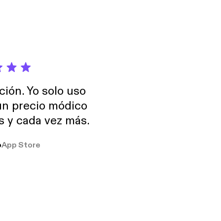
ción. Yo solo uso
 un precio módico
os y cada vez más.
o
App Store