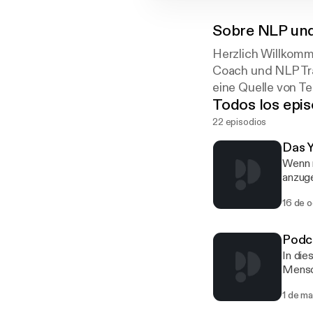
Sobre
NLP und
Herzlich Willkom
Coach und NLP Tra
eine Quelle von T
Todos los epis
22 episodios
Das Y
Wenn 
anzug
Krankh
16 de 
Ereign
NLP un
die Ge
Podca
In die
Mensch
Aus NL
1 de m
... ab