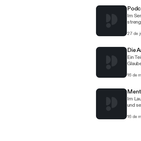
Podca
Im Sem
streng
glaube
27 de 
Aspek
gleich
Wirkungs – Kausali
Die A
Aspekt
Ein Te
Glaube
Glaube 
16 de 
folgen
Nebel 
Menta
Im Lau
und se
Aspekte 
16 de 
aufgen
Podcas
eigene