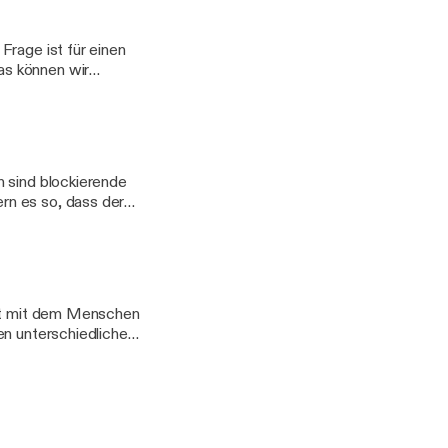
Frage ist für einen
as können wir
ß auf die vielfältgen
n 2 Photonen
drehter Ursache –
n sind blockierende
rn es so, dass der
In diesem
 Glaubens und wieso
eit mit dem Menschen
en unterschiedlichen
in wunderschöner
n, sondern auch