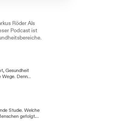
rkus Röder Als
ser Podcast ist
undheitsbereiche.
bt, Gesundheit
de Wege. Denn
her Emotionen,
nalen Themen. Mit
eue Entscheidung für
ende Studie. Welche
Menschen gefolgt.
ies unterstützt und