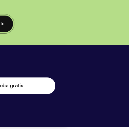
nte
eba gratis