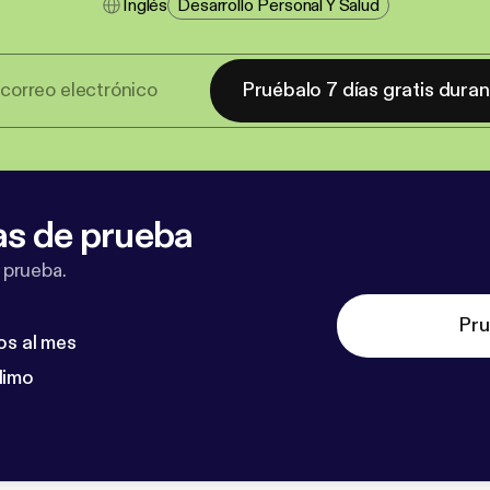
Inglés
Desarrollo Personal Y Salud
Pruébalo 7 días gratis dura
as de prueba
 prueba.
Pru
os al mes
dimo