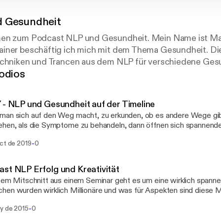
 Gesundheit
men zum Podcast NLP und Gesundheit. Mein Name ist Ma
iner beschäftig ich mich mit dem Thema Gesundheit. Die
echniken und Trancen aus dem NLP für verschiedene Ges
odios
 - NLP und Gesundheit auf der Timeline
man sich auf den Weg macht, zu erkunden, ob es andere Wege gi
ehen, als die Symptome zu behandeln, dann öffnen sich spannen
eit ist nicht gleich KRankheit. Sondern oft ein Weg unterschiedlic
-
oct de 2019
0
isse und Glaubensmuster, bis hin zu systemischen transgeneratio
d der Y Methode findet man diese Punkte und dann damit eine n
sundheit treffen
st NLP Erfolg und Kreativität
sem Mitschnitt aus einem Seminar geht es um eine wirklich spann
en wurden wirklich Millionäre und was für Aspekten sind diese 
P Sicht braucht es das passende Ziel, ein Glaubenssystem, das d
-
ay de 2015
0
er das hörst Du im Podcast