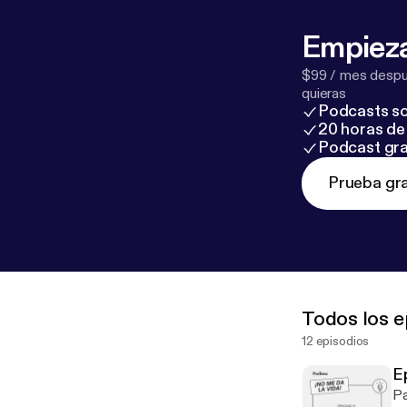
Empieza
$99 / mes despué
quieras
Podcasts so
20 horas de 
Podcast gra
Prueba gra
Todos los e
12 episodios
E
Pa