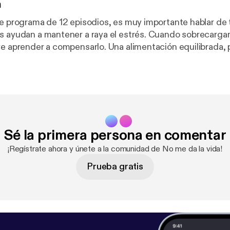
n
te programa de 12 episodios, es muy importante hablar de
s ayudan a mantener a raya el estrés. Cuando sobrecarga
compensarlo. Una alimentación equilibrada, pero sobre
os sin presión y de forma consciente; cuidar el descanso
vidad física y entrenar alguna técnica de desactivación fis
dominal o algún tipo de relajación) va a ser el plan perfect
sos puntos hablamos en este episodio. Puedes descargarte el
w.janafernandez.es/nomedalavida Recuerda que
 duda estamos a tu disposición en nuestros perfiles de In
Sé la primera persona en comentar
 @ipes_psico / www.ipes.es ->
z: @janafr / www.janafernandez.es
¡Regístrate ahora y únete a la comunidad de No me da la vida!
Prueba gratis