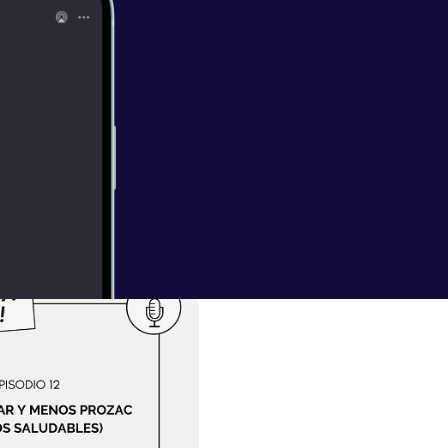
ables
ar de todos esos