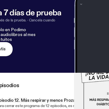
 7 días de prueba
s de la prueba.
·
Cancela cuando
lo en Podimo
audiolibros al mes
tuitos
tis
pisodios
pisodio 12. Más respirar y menos Prozac - Hábitos salud
ra cerrar este programa de 12 episodios, es muy importante habl