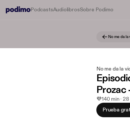
Podcasts
Audiolibros
Sobre Podimo
No me da la 
No me da la vi
Episodi
Prozac 
💜
1
40 min · 28
Prueba grat