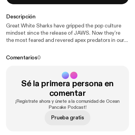
Descripción
Great White Sharks have gripped the pop culture
mindset since the release of JAWS. Now they're
the most feared and revered apex predators in our
ocean. Doctor Heather Bowlby has been studying
Great White Shark life cycles, mortality, and
Comentarios
0
populations in Canada for the past several years.
What is a Great White Shark Lifeline? What are the
Mortality rates? How do we study Great White
Sé la primera persona en
Sharks? Why are they crucial to our ocean
ecosystems.
comentar
¡Regístrate ahora y únete a la comunidad de Ocean
Pancake Podcast!
Prueba gratis