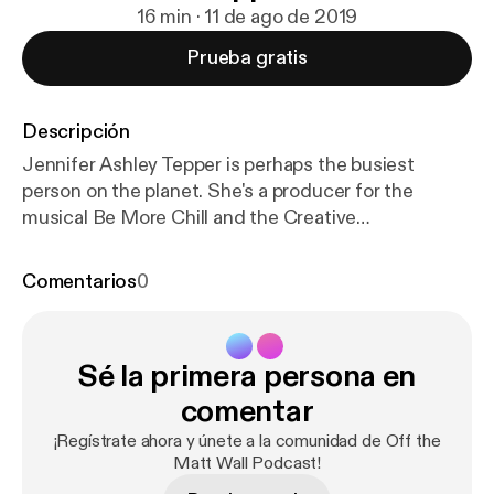
16 min · 11 de ago de 2019
Prueba gratis
Descripción
Jennifer Ashley Tepper is perhaps the busiest
person on the planet. She's a producer for the
musical Be More Chill and the Creative
Programming Director for Feinstein's 54 Below.
She's the author of The Untold Stories of Broadway
Comentarios
0
book series and co-creator of the Jonathan Larson
Project. Plus, she's producing a brand new musical
called Broadway Bounty Hunter. This episode
Sé la primera persona en
highlights the first ever Broadway show to have a
viral cast album before its opening and how a demo
comentar
CD she found in a dusty drawer at her internship led
¡Regístrate ahora y únete a la comunidad de Off the
her to the discovery of Joe Iconis. Plus, hear the
Matt Wall Podcast!
story of how one New York times article almost