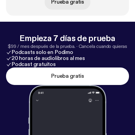
Prueba gratis
prevented Be More Chill from ever hitting the
Broadway stage.
Empieza 7 días de prueba
$99 / mes después de la prueba.
·
Cancela cuando quieras
Podcasts solo en Podimo
20 horas de audiolibros al mes
Podcast gratuitos
Prueba gratis