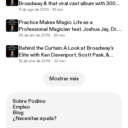
Broadway & that viral cast album with 300
million streams with Jennifer Ashley Tepper
11 de ago de 2019
16 min
Practice Makes Magic: Life as a
Professional Magician feat. Joshua Jay, Dr.
Lawrence Hass, Danny Dubin & Eric Giliam
28 de abr de 2019
29 min
Behind the Curtain: A Look at Broadway's
Elite with Ken Davenport, Scott Pask, &
Marc J. Franklin
19 de ene de 2019
32 min
Mostrar más
Sobre Podimo
Empleo
Blog
¿Necesitas ayuda?