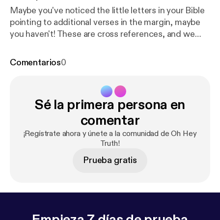
Maybe you've noticed the little letters in your Bible
pointing to additional verses in the margin, maybe
you haven't! These are cross references, and we
think they are one of the most important tools for
studying Scripture! These notations help guide you
Comentarios
0
to verses with similar words, theme, or context for
the verse you are studying. Scripture interprets
Scripture, and this is a key skill to understanding
Sé la primera persona en
that. Join Autumn and Annabel as they walk through
WHY these are important and how to use them!
comentar
¡Regístrate ahora y únete a la comunidad de Oh Hey
Truth!
Prueba gratis
Empieza 7 días de prueba