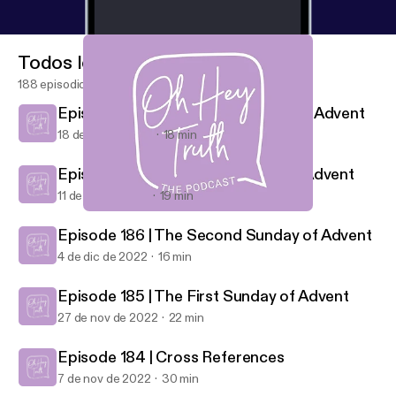
Todos los episodios
188 episodios
Episode 188 | The Fourth Sunday of Advent
18 de dic de 2022
18 min
Episode 187 | The Third Sunday of Advent
11 de dic de 2022
19 min
Episode 184 | Cross References
Oh Hey Truth
Episode 186 | The Second Sunday of Advent
4 de dic de 2022
16 min
Episode 185 | The First Sunday of Advent
27 de nov de 2022
22 min
Episode 184 | Cross References
7 de nov de 2022
30 min