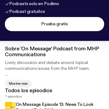
Podcasts solo en Podimo
Podcast gratuitos
Prueba gratis
Sobre
'On Message' Podcast from MHP
Communications
Lively discussion and debate around topical
communications issues from the MHP team.
Mostrar más
MHP Communications is one of the largest PR and
Todos los episodios
corporate communications consultancies in the UK,
7 episodios
with more than 175 people working across its
disciplines of Corporate Affairs, Health, Financial,
On Message Episode 13: News To Look