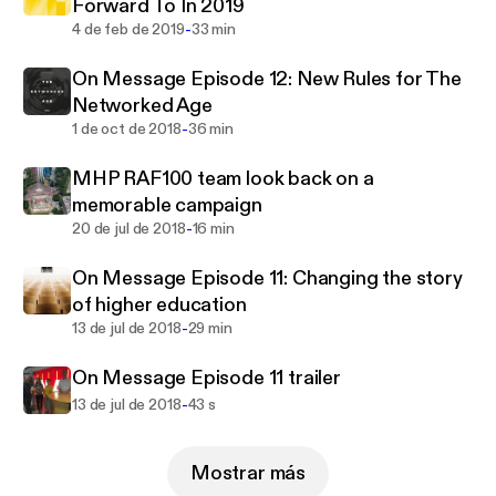
Brand and Design. MHP is owned by the Engine
Forward To In 2019
Group, which has offices around the world
-
4 de feb de 2019
33 min
delivering the full suite of communications
On Message Episode 12: New Rules for The
disciplines to some of the world’s biggest brands.
Networked Age
-
1 de oct de 2018
36 min
MHP RAF100 team look back on a
memorable campaign
-
20 de jul de 2018
16 min
On Message Episode 11: Changing the story
of higher education
-
13 de jul de 2018
29 min
On Message Episode 11 trailer
-
13 de jul de 2018
43 s
Mostrar más