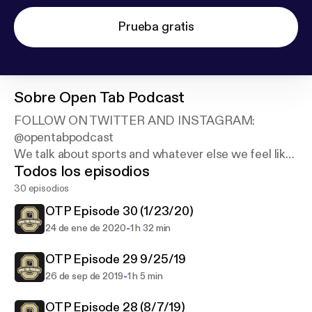
Prueba gratis
Sobre
Open Tab Podcast
FOLLOW ON TWITTER AND INSTAGRAM:
@opentabpodcast
We talk about sports and whatever else we feel like
Todos los episodios
talking about. Hosted by Mike Kelly (@Mikelly_12)
and Vin Yodice (@VYodice)
30 episodios
OTP Episode 30 (1/23/20)
-
24 de ene de 2020
1 h 32 min
OTP Episode 29 9/25/19
-
26 de sep de 2019
1 h 5 min
OTP Episode 28 (8/7/19)