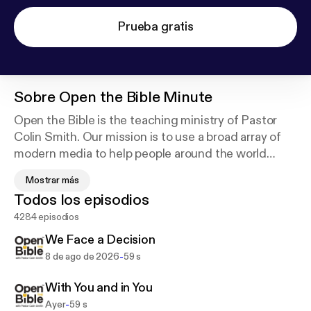
Prueba gratis
Sobre
Open the Bible Minute
Open the Bible is the teaching ministry of Pastor
Colin Smith. Our mission is to use a broad array of
modern media to help people around the world
meet Jesus. We do this by opening the Bible for
Mostrar más
them, helping them open the Bible themselves, and
Todos los episodios
equipping them to open the Bible with others.
4284 episodios
We Face a Decision
-
8 de ago de 2026
59 s
With You and in You
-
Ayer
59 s