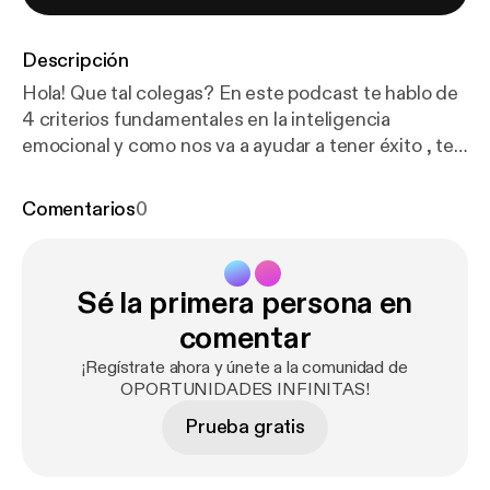
Descripción
Hola! Que tal colegas? En este podcast te hablo de
4 criterios fundamentales en la inteligencia
emocional y como nos va a ayudar a tener éxito , te
aseguro que este podcast es para ti. si tienes
alguna otra referencia o duda ya sabes que me
Comentarios
0
puedes mandar los comentarios y con gusto los
estaré leyendo. Recuerda que todos mis podcast
también los puedes encontrar como videos en
Sé la primera persona en
YouTube. Me puedes encontrar en mis redes
sociales como Joel Villanueva, muchas gracias por
comentar
verme y formar parte de esta comunidad, te espero
¡Regístrate ahora y únete a la comunidad de
en mi siguiente podcast ,no olvides suscribirte para
OPORTUNIDADES INFINITAS!
que te notifique cada vez que suba un podcast
Prueba gratis
nuevo.