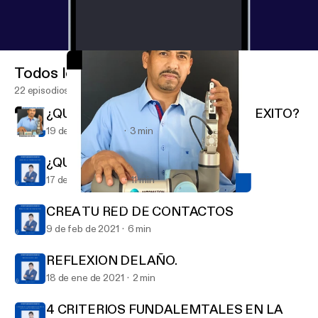
Todos los episodios
22 episodios
¿QUE DEFINE A UNA PERSONA DE EXITO?
19 de abr de 2021
3 min
¿QUE ES LA COMUNICACION?
17 de feb de 2021
11 min
¿QUE DEFINE A UNA PERSONA DE EXITO?
OPORTUNIDADES INFINITAS
CREA TU RED DE CONTACTOS
9 de feb de 2021
6 min
REFLEXION DEL AÑO.
18 de ene de 2021
2 min
4 CRITERIOS FUNDALEMTALES EN LA