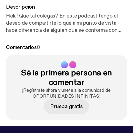
Descripción
Hola! Que tal colegas? En este podcast tengo el
deseo de compartirte lo que a mi punto de vista
hace diferencia de alguien que se conforma con
alguien que tiene hambre de éxito, te aseguro que
este podcast es para ti. si tienes alguna otra
Comentarios
0
referencia o duda ya sabes que me puedes mandar
los comentarios y con gusto los estaré leyendo.
Recuerda que todos mis podcast también los
Sé la primera persona en
puedes encontrar como videos en YouTube. Me
puedes encontrar en mis redes sociales como Joel
comentar
Villanueva, muchas gracias por verme y formar
¡Regístrate ahora y únete a la comunidad de
parte de esta comunidad, te espero en mi siguiente
OPORTUNIDADES INFINITAS!
podcast ,no olvides suscribirte para que te
Prueba gratis
notifique cada vez que suba un podcast nuevo.