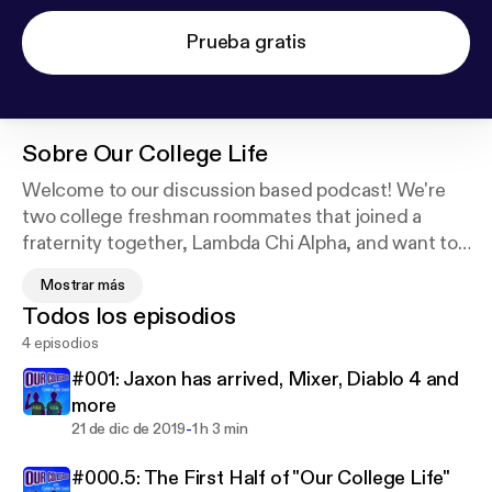
Prueba gratis
Sobre
Our College Life
Welcome to our discussion based podcast! We're
two college freshman roommates that joined a
fraternity together, Lambda Chi Alpha, and want to
share our life and experience with the world! Join us
Mostrar más
(hopefully) bi-weekly as we talk about our lives, our
Todos los episodios
studies, our fraternity, and whatever else we can
4 episodios
come up with!
#001: Jaxon has arrived, Mixer, Diablo 4 and
Follow us on Twitter: @TheMrCam and
more
@Jaxon_Jung
-
21 de dic de 2019
1 h 3 min
Or Instagram: @TheMrCam and @Jax7n_Jung
#000.5: The First Half of "Our College Life"
Like us on Facebook:
https://www.facebook.com/ou