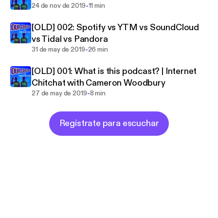
rcollegelife.cast
Support this podcast:
-
https://ancho
24 de nov de 2019
11 min
r.fm/ourcollegelife/support
[OLD] 002: Spotify vs YTM vs SoundCloud
vs Tidal vs Pandora
-
31 de may de 2019
26 min
[OLD] 001: What is this podcast? | Internet
Chitchat with Cameron Woodbury
-
27 de may de 2019
8 min
Regístrate para escuchar