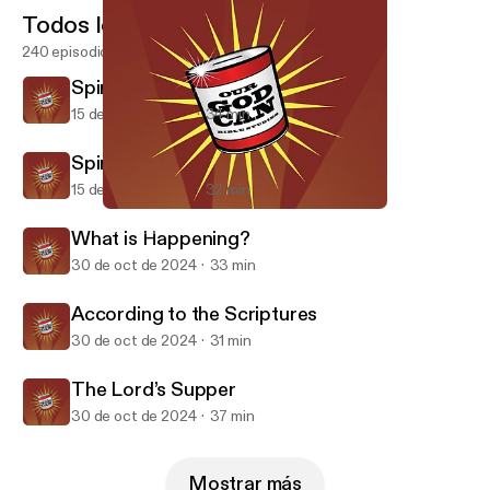
Todos los episodios
240 episodios
Spiritualities Part 2
15 de nov de 2024
34 min
Spiritualities Part 1
15 de nov de 2024
32 min
What is Happening?
Our God Can
What is Happening?
30 de oct de 2024
33 min
According to the Scriptures
30 de oct de 2024
31 min
The Lord’s Supper
30 de oct de 2024
37 min
Mostrar más