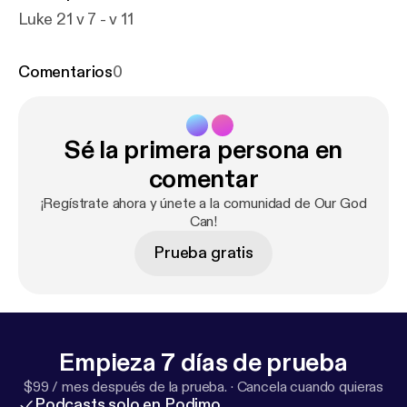
Luke 21 v 7 - v 11
Comentarios
0
Sé la primera persona en
comentar
¡Regístrate ahora y únete a la comunidad de Our God
Can!
Prueba gratis
Empieza 7 días de prueba
$99 / mes después de la prueba.
·
Cancela cuando quieras
Podcasts solo en Podimo