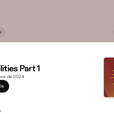
n
lities Part 1
 nov de 2024
is
n