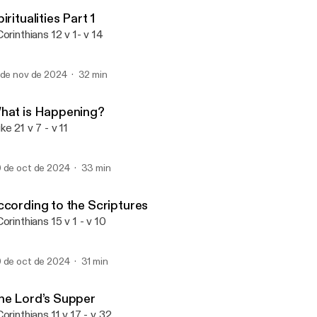
Our God Can
iritualities Part 1
Corinthians 12 v 1- v 14
 de nov de 2024
32 min
hat is Happening?
ke 21 v 7 - v 11
 de oct de 2024
33 min
ccording to the Scriptures
Corinthians 15 v 1 - v 10
 de oct de 2024
31 min
he Lord’s Supper
Corinthians 11 v 17 - v 32