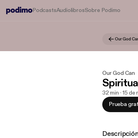
Podcasts
Audiolibros
Sobre Podimo
Our God Ca
Our God Can
Spiritua
32 min · 15 de
Prueba grat
Descripció