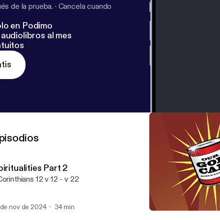
s de la prueba.
·
Cancela cuando
lo en Podimo
audiolibros al mes
tuitos
tis
pisodios
iritualities Part 2
Corinthians 12 v 12 - v 22
 de nov de 2024
34 min
Spiritualities Part 1