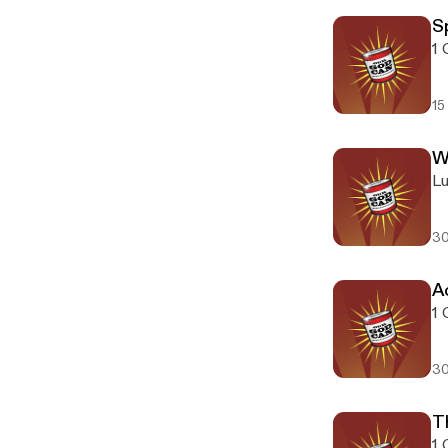
Sp
1 
15
W
Lu
30
A
1 
30
T
1 