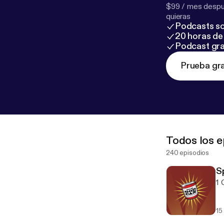
$99 / mes despué
quieras
Podcasts so
20 horas de 
Podcast gra
Prueba gra
Todos los e
240 episodios
Sp
1 
15