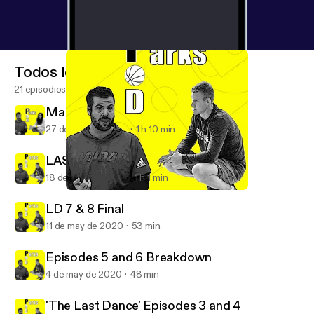
Todos los episodios
21 episodios
Maria Marchesano Interview
27 de may de 2020
1 h 10 min
LAST DANCE 9 & 10 with Dan Bere
18 de may de 2020
1 h 1 min
LAST DANCE 9 & 10 with Dan Bere
Parks Pod
LD 7 & 8 Final
11 de may de 2020
53 min
Episodes 5 and 6 Breakdown
4 de may de 2020
48 min
'The Last Dance' Episodes 3 and 4