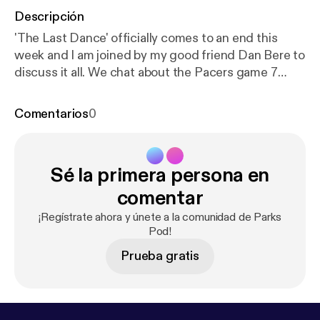
Descripción
'The Last Dance' officially comes to an end this
week and I am joined by my good friend Dan Bere to
discuss it all. We chat about the Pacers game 7
battle, the now food poisoning game, 98 finals
performance, and a look back at our favorite
Comentarios
0
moments from all ten episodes.
Sé la primera persona en
comentar
¡Regístrate ahora y únete a la comunidad de Parks
Pod!
Prueba gratis