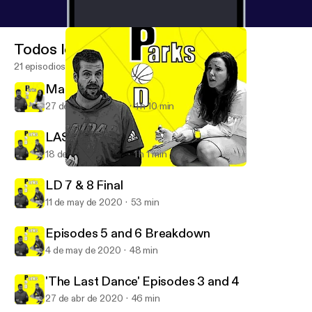
Todos los episodios
21 episodios
Maria Marchesano Interview
27 de may de 2020
1 h 10 min
LAST DANCE 9 & 10 with Dan Bere
18 de may de 2020
1 h 1 min
Maria Marchesano Interview
Parks Pod
LD 7 & 8 Final
11 de may de 2020
53 min
Episodes 5 and 6 Breakdown
4 de may de 2020
48 min
'The Last Dance' Episodes 3 and 4
27 de abr de 2020
46 min