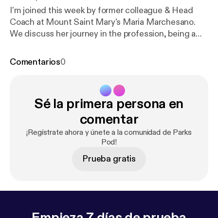
I'm joined this week by former colleague & Head
Coach at Mount Saint Mary's Maria Marchesano.
We discuss her journey in the profession, being a
green light coach, utilizing your rotation,
adjustments for freshmen at the college level and
Comentarios
0
the bright future ahead for her program at The
Mount.
Sé la primera persona en
comentar
¡Regístrate ahora y únete a la comunidad de Parks
Pod!
Prueba gratis
Empieza 7 días de prueba