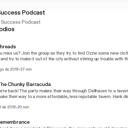
 Success Podcast
l Success Podcast
odios
Threads
u miss us? Join the group as they try to find Ozzie some new clot
 and try to make it out of the city without stirring up trouble with t
-
ago de 2018
27 min
 The Chunky Barracuda
're back! The party makes their way through Dellhaven to a tavern.
ake their way to a more affordable, less reputable tavern. Hank d
zzie.
-
ul de 2018
20 min
 Remembrance