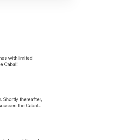
hes with limited
he Cabal!
 Shortly thereafter,
iscusses the Cabal