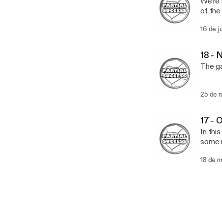
We're 
of the
16 de j
18 - 
The ga
25 de 
17 - 
In thi
some 
18 de 