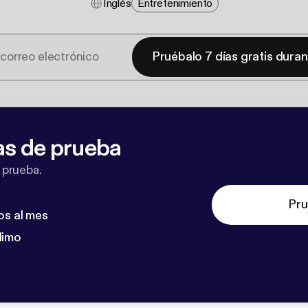
Inglés
Entretenimiento
Pruébalo 7 días gratis dura
as de prueba
 prueba.
Pru
os al mes
dimo