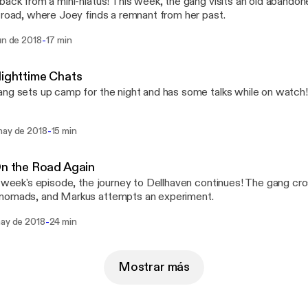
back from a mini-hiatus! This week, the gang visits an old abandone
 road, where Joey finds a remnant from her past.
-
un de 2018
17 min
Nighttime Chats
ng sets up camp for the night and has some talks while on watch!
-
may de 2018
15 min
On the Road Again
s week's episode, the journey to Dellhaven continues! The gang cr
nomads, and Markus attempts an experiment.
-
may de 2018
24 min
Mostrar más