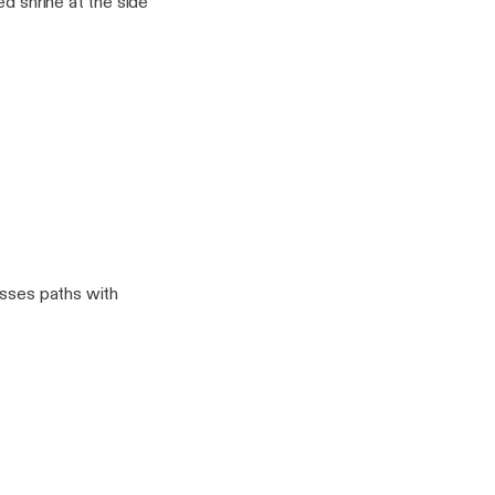
d shrine at the side
osses paths with