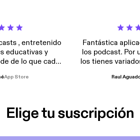
sts , entretenido
Fantástica aplica
as educativas y
los podcast. Por
de de lo que cada
los tienes variad
o suelo usar en el
sé
App Store
Raul Aguad
stoy muchas horas
lar el ruido de al
es y a disfrutar ..!!
Elige tu suscripción