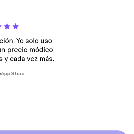
ción. Yo solo uso
 un precio módico
os y cada vez más.
o
App Store