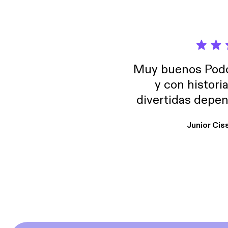
Muy buenos Podca
y con histori
divertidas depen
uno busque. Yo l
Junior Cis
trabajo ya que e
y necesito cance
rededor , Auricular