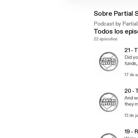
Sobre
Partial
Podcast by Partia
Todos los epis
22 episodios
21 - 
Did yo
funds,
17 de 
20 -
And we
they m
with O
13 de j
19 -