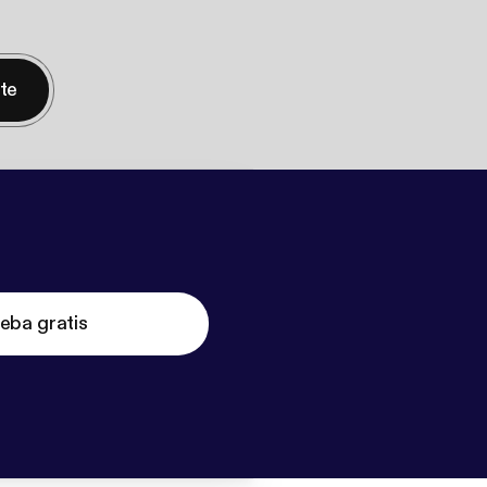
nte
eba gratis