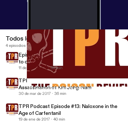
Todos los episodios
4 episodios
Episode #15: How easy is it to get addicted
to opioids?
11 de jun de 2017
36 min
TPR Podcast Episode #14: VX and the
Assassination of Kim Jong-Nam
TPR Podcast Episode #14: VX and the Assassination of Kim Jo
Haven Ledger
30 de mar de 2017
36 min
TPR Podcast Episode #13: Naloxone in the
Age of Carfentanil
19 de ene de 2017
40 min