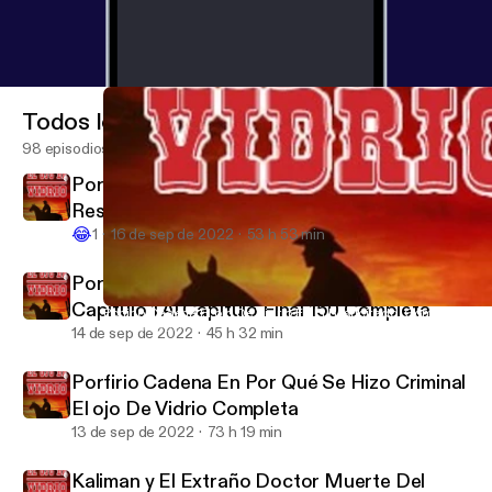
Todos los episodios
98 episodios
Porfirio Cadena El ojo De Vidrio En El
Resucitado Completa Audio Mejorado
😂
1
16 de sep de 2022
53 h 53 min
Porfirio Cadena En Frente a Frente Del
Capítulo 1 Al Capítulo Final 150 Completa
Porfirio Cadena El ojo De Vidrio En El Resucitado Completa Au
Porfirio cadena el ojo de vidrio
14 de sep de 2022
45 h 32 min
Porfirio Cadena En Por Qué Se Hizo Criminal
El ojo De Vidrio Completa
13 de sep de 2022
73 h 19 min
Kaliman y El Extraño Doctor Muerte Del