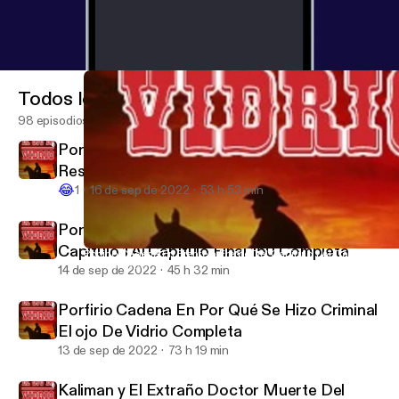
Todos los episodios
98 episodios
Porfirio Cadena El ojo De Vidrio En El
Resucitado Completa Audio Mejorado
😂
1
16 de sep de 2022
53 h 53 min
Porfirio Cadena En Frente a Frente Del
Capítulo 1 Al Capítulo Final 150 Completa
Porfirio Cadena En Frente a Frente Del Capítulo 1 Al Capítulo Fi
Porfirio cadena el ojo de vidrio
14 de sep de 2022
45 h 32 min
Porfirio Cadena En Por Qué Se Hizo Criminal
El ojo De Vidrio Completa
13 de sep de 2022
73 h 19 min
Kaliman y El Extraño Doctor Muerte Del