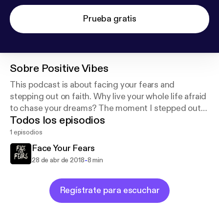
Prueba gratis
Sobre
Positive Vibes
This podcast is about facing your fears and
stepping out on faith. Why live your whole life afraid
to chase your dreams? The moment I stepped out
Todos los episodios
on faith is the moment when my life changed for
the better.
1 episodios
Face Your Fears
-
28 de abr de 2018
8 min
Regístrate para escuchar