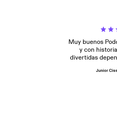
Muy buenos Podca
y con histori
divertidas depen
uno busque. Yo l
Junior Cis
trabajo ya que e
y necesito cance
rededor , Auricular