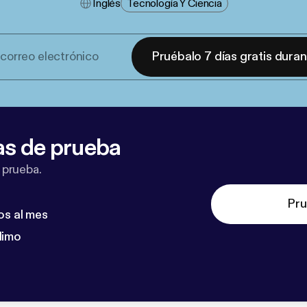
Inglés
Tecnología Y Ciencia
Pruébalo 7 días gratis dura
as de prueba
 prueba.
Pru
os al mes
dimo