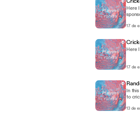
Crick
Here I t
sponsored by · Anchor: The easiest 
[https
17 de 
Crick
Here I
17 de 
Rand
In thi
to cricket an
easies
13 de 