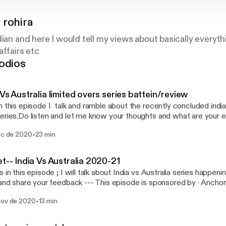
 rohira
dian and here I would tell my views about basically everyth
affairs etc
odios
 Vs Australia limited overs series battein/review
n this episode I talk and ramble about the recently concluded india
eries.Do listen and let me know your thoughts and what are your 
 This episode is sponsored by · Anchor: The easiest way to make a
-
dic de 2020
23 min
t. https://anchor.fm/app [https://anchor.fm/app]
et-- India Vs Australia 2020-21
s in this episode ; I will talk about India vs Australia series happen
ur feedback --- This episode is sponsored by · Anchor: The easiest way to
 podcast. https://anchor.fm/app [https://anchor.fm/app]
-
nov de 2020
13 min