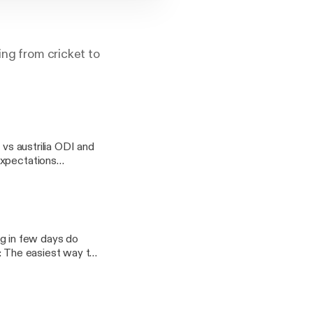
ing from cricket to
 vs austrilia ODI and
expectations
ing in few days do