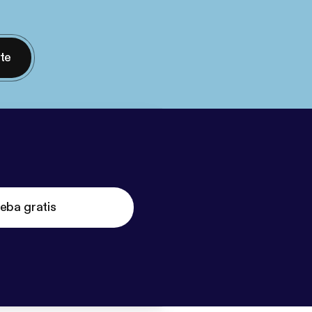
nte
eba gratis