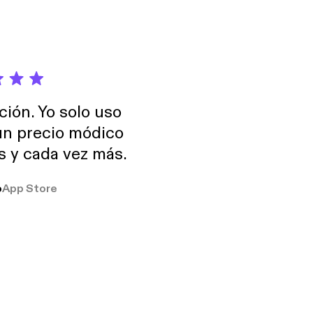
ción. Yo solo uso
 un precio módico
os y cada vez más.
o
App Store