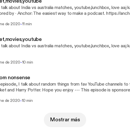
et,movies,youtube
alk about India vs australia matches, youtube,lunchbox, love aaj kal --- This episode
way to make a podcast. https://anchor.fm/app
://anchor.fm/app]
-
ene de 2020
11 min
et,movies,youtube
 talk about India vs australia matches, youtube,lunchbox, love aaj k
-
ene de 2020
10 min
om nonsense
s episode, I talk about random things from fav YouTube channels to
d Harry Potter. Hope you enjoy --- This episode is sponsored by · Anchor: The
t way to make a podcast. https://anchor.fm/app [https://anchor.fm
-
ene de 2020
10 min
Mostrar más