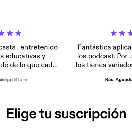
sts , entretenido
Fantástica aplica
as educativas y
los podcast. Por
de de lo que cada
los tienes variad
o suelo usar en el
sé
App Store
Raul Aguad
stoy muchas horas
lar el ruido de al
es y a disfrutar ..!!
Elige tu suscripción