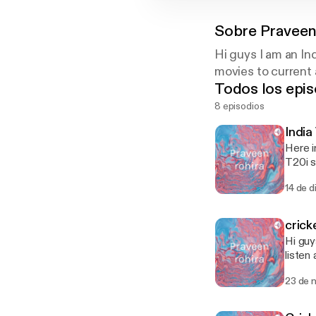
Sobre
Praveen
Hi guys I am an In
movies to current 
Todos los epis
8 episodios
India
Here i
T20i s
upcoming test series? ---
14 de 
podcas
crick
Hi guy
listen and share yo
make a
23 de 