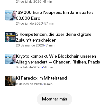
deutschen Mittelstands. Ich baue Brücken
-
24 de jul de 2026
41 min
zwischen analog und digital.
169.000 Euro Neupreis. Ein Jahr später:
60.000 Euro
Hier erfahren Sie, was warum und wie funktioniert,
-
24 de jun de 2026
57 min
welche Trends Sie ignorieren können und was Sie
pragmatisch für profitable digitale Projekte
3 Kompetenzen, die über deine digitale
benötigen .
Zukunft entscheiden
-
20 de mar de 2026
31 min
Für wen? Mittelständische Unternehmer, die
digitale Lösungen suchen, die funktionieren und
Krypto kompakt: Wie Blockchain unseren
sich rechnen. Warum hören? Ehrliche Einschätzung
Alltag verändert — Chancen, Risiken, Praxis
eines Praktikers. Erfahrung. Klartext. Zukunft.
-
9 de feb de 2026
56 min
KI Paradox im Mittelstand
-
11 de nov de 2025
14 min
Mostrar más