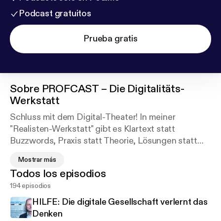
Podcast gratuitos
Prueba gratis
Sobre
PROFCAST – Die Digitalitäts-
Werkstatt
Schluss mit dem Digital-Theater! In meiner
"Realisten-Werkstatt" gibt es Klartext statt
Buzzwords, Praxis statt Theorie, Lösungen statt
Hypes. Hier bespreche ich die rationale Seite und
Mostrar más
konkrete Umsetzungen von digitalen Projekten.
Todos los episodios
194 episodios
Als Gen-X-Unternehmer mit 30 Jahren
Digitalisierungserfahrung übersetze ich die
HILFE: Die digitale Gesellschaft verlernt das
komplexe Digital-Welt in die Sprache des
Denken