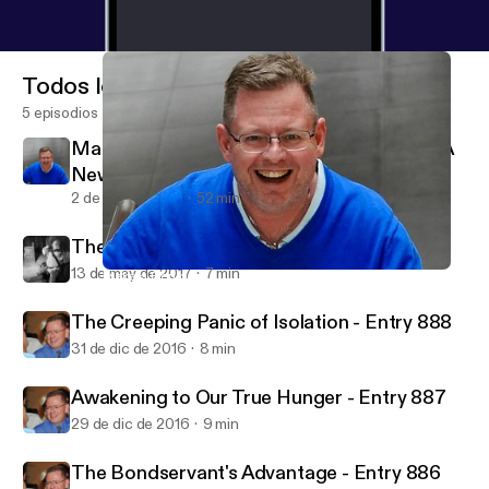
Todos los episodios
5 episodios
Makala Doulos Testimony: Apologetics As A
New Creation
2 de oct de 2018
52 min
The Incorrigible Old Man - Entry 890
13 de may de 2017
7 min
Makala Doulos Testimony: Apologetics As A New Creation
Psalm 16:11 Ministries - Life in Jesus' Presence
The Creeping Panic of Isolation - Entry 888
31 de dic de 2016
8 min
Awakening to Our True Hunger - Entry 887
29 de dic de 2016
9 min
The Bondservant's Advantage - Entry 886